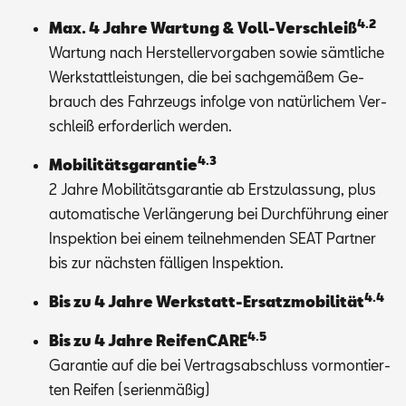
4.2
Max. 4 Jah­re War­tung & Voll-Ver­schleiß
War­tung nach Her­stel­ler­vor­ga­ben so­wie sämt­li­che
Werk­statt­leis­tun­gen, die bei sach­ge­mä­ßem Ge­
brauch des Fahr­zeugs in­fol­ge von na­tür­li­chem Ver­
schleiß er­for­der­lich wer­den.
4.3
Mo­bi­li­täts­ga­ran­tie
2 Jah­re Mo­bi­li­täts­ga­ran­tie ab Erst­zu­las­sung, plus
au­to­ma­ti­sche Ver­län­ge­rung bei Durch­füh­rung ei­ner
In­spek­ti­on bei ei­nem teil­neh­men­den SEAT Part­ner
bis zur nächs­ten fäl­li­gen In­spek­ti­on.
4.4
Bis zu 4 Jah­re Werk­statt-Er­satz­mo­bi­li­tät
4.5
Bis zu 4 Jah­re Rei­fen­CA­RE
Ga­ran­tie auf die bei Ver­trags­ab­schluss vor­mon­tier­
ten Rei­fen (se­ri­en­mä­ßig)