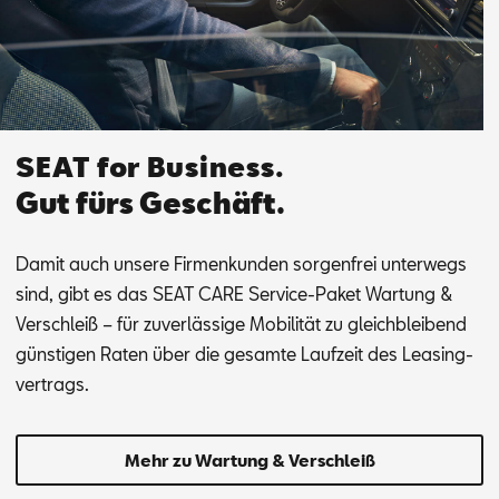
SEAT for Business.
Gut fürs Geschäft.
Da­mit auch un­se­re Fir­men­kun­den sor­gen­frei un­ter­wegs
sind, gibt es das SEAT CARE Ser­vice-Pa­ket War­tung &
Ver­schleiß – für zu­ver­läs­si­ge Mo­bi­li­tät zu gleich­blei­bend
güns­ti­gen Ra­ten über die ge­sam­te Lauf­zeit des Lea­sing­
ver­trags.
Mehr zu Wartung & Verschleiß