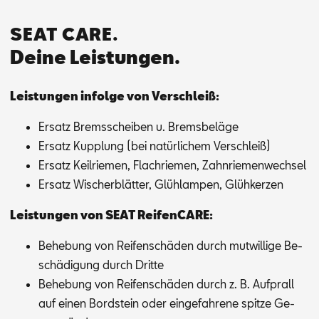
SEAT CARE.
Deine Leistungen.
Leis­tun­gen in­fol­ge von Ver­schleiß:
Er­satz Brems­schei­ben u. Brems­be­lä­ge
Er­satz Kupp­lung (bei na­tür­li­chem Ver­schleiß)
Er­satz Keil­rie­men, Flach­rie­men, Zahn­rie­men­wech­sel
Er­satz Wi­scher­blät­ter, Glüh­lam­pen, Glüh­ker­zen
Leis­tun­gen von SEAT Rei­fen­CA­RE:
Be­he­bung von Rei­fen­schä­den durch mut­wil­li­ge Be­
schä­di­gung durch Drit­te
Be­he­bung von Rei­fen­schä­den durch z. B. Auf­prall
auf ei­nen Bord­stein oder ein­ge­fah­re­ne spit­ze Ge­