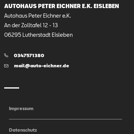
AUTOHAUS PETER EICHNER E.K. EISLEBEN
Autohaus Peter Eichner e.K.
An der Zolltafel
12 - 13
06295
Lutherstadt Eisleben
Telefon:
0347571380
E-
mail@auto-eichner.de
Mail
Impressum
Datenschutz