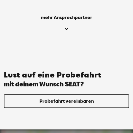
mehr Ansprechpartner
San­dra
Klimm
An­nah­me / Ser­vice / zer­ti­fi­
Lust auf eine Probefahrt
zier­te Ser­vice­as­sis­ten­tin
mit deinem Wunsch SEAT?
Probefahrt vereinbaren
Mail schreiben
Anrufen