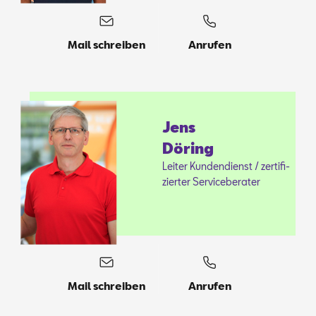
Mail schreiben
Anrufen
Jens
Dö­ring
Lei­ter Kun­den­dienst / zer­ti­fi­
zier­ter Ser­vice­be­ra­ter
Mail schreiben
Anrufen