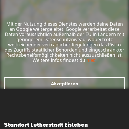
Mit der Nutzung dieses Dienstes werden deine Daten
an Google weitergeleitet. Google verarbeitet diese
Daten voraussichtlich außerhalb der EU in Ländern mit
geringerem Datenschutzniveau, wobei trotz
weitreichender vertraglicher Regelungen das Risiko
des Zugriffs staatlicher Behörden und eingeschränkter
Rechtsbehelfsmöglichkeiten nicht auszuschließen ist.
Weitere Infos findest du
hier.
Mail schreiben
Kontaktformular
Anrufen
Akzeptieren
Standort Lutherstadt Eisleben