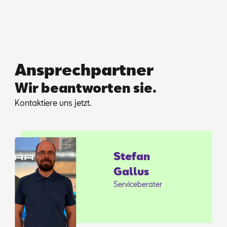
Ansprechpartner
Wir beantworten sie.
Kon­tak­tie­re uns jetzt.
Ste­fan
Gal­lus
Ser­vice­be­ra­ter