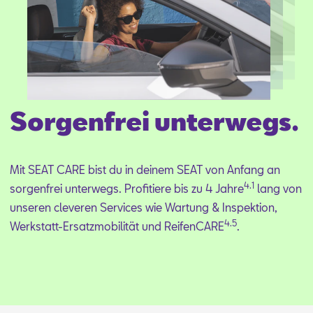
Aktionen
Sorgenfrei unterwegs.
Mit SEAT CARE bist du in dei­nem SEAT von An­fang an
4.1
sor­gen­frei un­ter­wegs. Pro­fi­tie­re bis zu 4 Jah­re
lang von
un­se­ren cle­ve­ren Ser­vices wie War­tung & In­spek­ti­on,
4.5
Werk­statt-Er­satz­mo­bi­li­tät und Rei­fen­CA­RE
.