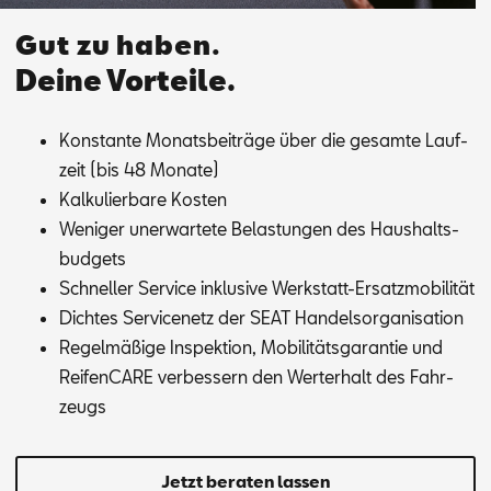
Gut zu haben.
Deine Vorteile.
Kon­stan­te Mo­nats­bei­trä­ge über die ge­sam­te Lauf­
zeit (bis 48 Mo­na­te)
Kal­ku­lier­ba­re Kos­ten
We­ni­ger un­er­war­te­te Be­las­tun­gen des Haus­halts­
bud­gets
Schnel­ler Ser­vice in­klu­si­ve Werk­statt-Er­satz­mo­bi­li­tät
Dich­tes Ser­vice­netz der SEAT Han­dels­or­ga­ni­sa­ti­on
Re­gel­mä­ßi­ge In­spek­ti­on, Mo­bi­li­täts­ga­ran­tie und
Rei­fen­CA­RE ver­bes­sern den Wert­erhalt des Fahr­
zeugs
Jetzt beraten lassen