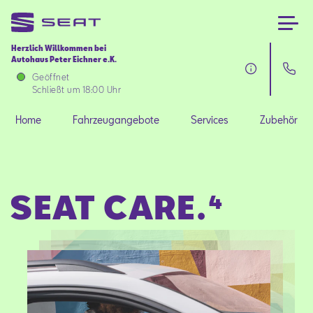
Herzlich Willkommen bei
Autohaus Peter Eichner e.K.
Home
Geöffnet
Schließt um 18:00 Uhr
Fahrzeugangebote
Home
Fahrzeugangebote
Services
Zubehör
Services
SEAT CARE.⁴
Zubehör
SEAT FOR BUSINESS
Über uns