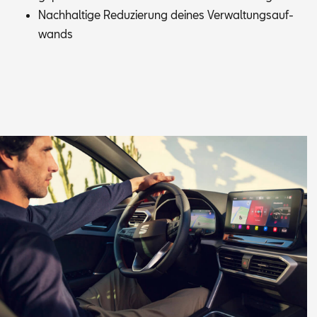
Nach­hal­ti­ge Re­du­zie­rung dei­nes Ver­wal­tungs­auf­
wands