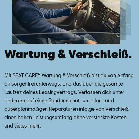
Aktionen
Wartung & Verschleiß.
Mit SEAT CA­RE⁴ War­tung & Ver­schleiß bist du von An­fang
an sor­gen­frei un­ter­wegs. Und das über die ge­sam­te
Lauf­zeit dei­nes Lea­sing­ver­trags. Ver­las­sen dich un­ter
an­de­rem auf ei­nen Rund­um­schutz vor plan- und
au­ßer­plan­mä­ßi­gen Re­pa­ra­tu­ren in­fol­ge von Ver­schleiß,
ei­nen ho­hen Leis­tungs­um­fang ohne ver­steck­te Kos­ten
und vie­les mehr.