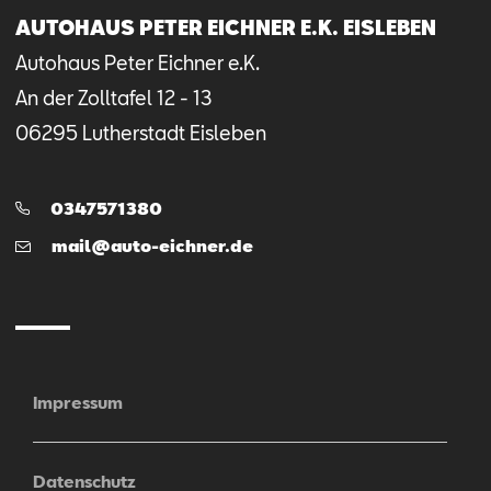
AUTOHAUS PETER EICHNER E.K. EISLEBEN
Autohaus Peter Eichner e.K.
An der Zolltafel
12 - 13
06295
Lutherstadt Eisleben
Mail schreiben
Anrufen
Telefon:
0347571380
E-
mail@auto-eichner.de
Mail
Impressum
Datenschutz