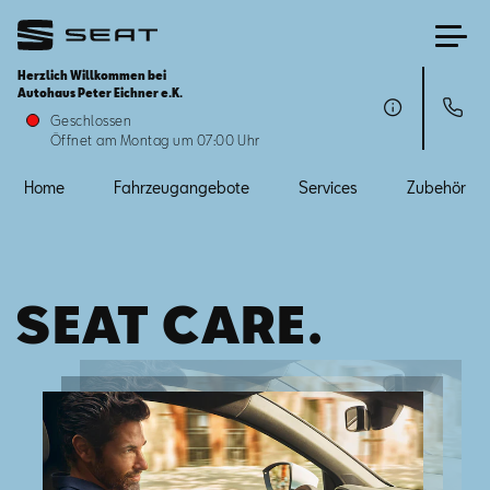
Herzlich Willkommen bei
Autohaus Peter Eichner e.K.
Home
Geschlossen
Öffnet am Montag um 07:00 Uhr
Fahrzeugangebote
Home
Fahrzeugangebote
Services
Zubehör
Services
SEAT CARE.
Zubehör
SEAT FOR BUSINESS
Über uns