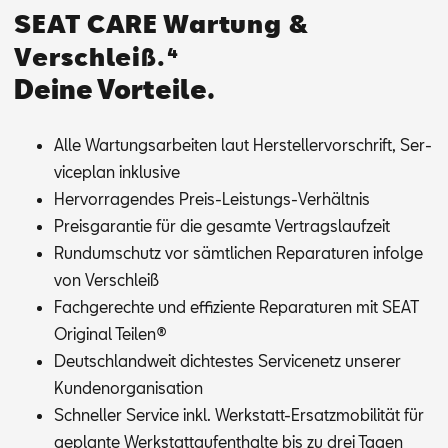
SEAT CARE Wartung &
Verschleiß.⁴
Deine Vorteile.
Alle War­tungs­ar­bei­ten laut Her­stel­ler­vor­schrift, Ser­
vice­plan in­klu­si­ve
Her­vor­ra­gen­des Preis-Leis­tungs-Ver­hält­nis
Preis­ga­ran­tie für die ge­sam­te Ver­trags­lauf­zeit
Rund­um­schutz vor sämt­li­chen Re­pa­ra­tu­ren in­fol­ge
von Ver­schleiß
Fach­ge­rech­te und ef­fi­zi­en­te Re­pa­ra­tu­ren mit SEAT
Ori­gi­nal Tei­len®
Deutsch­land­weit dich­tes­tes Ser­vice­netz un­se­rer
Kun­den­or­ga­ni­sa­ti­on
Schnel­ler Ser­vice inkl. Werk­statt-Er­satz­mo­bi­li­tät für
ge­plan­te Werk­statt­auf­ent­hal­te bis zu drei Ta­gen