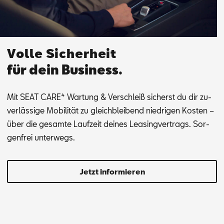
Volle Sicherheit
für dein Business.
Mit SEAT CA­RE⁴ War­tung & Ver­schleiß si­cherst du dir zu­
ver­läs­si­ge Mo­bi­li­tät zu gleich­blei­bend nied­ri­gen Kos­ten –
über die ge­sam­te Lauf­zeit dei­nes Lea­sing­ver­trags. Sor­
gen­frei un­ter­wegs.
Jetzt informieren