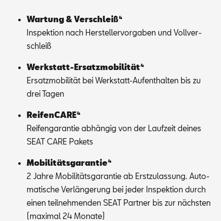
War­tung & Ver­schlei­ß⁴
In­spek­ti­on nach Her­stel­ler­vor­ga­ben und Voll­ver­
schleiß
Werk­statt-Er­satz­mo­bi­li­tät⁴
Er­satz­mo­bi­li­tät bei Werk­statt-Auf­ent­hal­ten bis zu
drei Ta­gen
Rei­fen­CA­RE⁴
Rei­fen­ga­ran­tie ab­hän­gig von der Lauf­zeit dei­nes
SEAT CARE Pa­kets
Mo­bi­li­täts­ga­ran­tie⁴
2 Jah­re Mo­bi­li­täts­ga­ran­tie ab Erst­zu­las­sung. Au­to­
ma­ti­sche Ver­län­ge­rung bei je­der In­spek­ti­on durch
ei­nen teil­neh­men­den SEAT Part­ner bis zur nächs­ten
(ma­xi­mal 24 Mo­na­te)