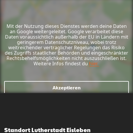
Ja­net
Fried­rich
Mit der Nutzung dieses Dienstes werden deine Daten
an Google weitergeleitet. Google verarbeitet diese
Ver­kaufs­be­ra­te­rin
Daten voraussichtlich außerhalb der EU in Ländern mit
geringerem Datenschutzniveau, wobei trotz
weitreichender vertraglicher Regelungen das Risiko
des Zugriffs staatlicher Behörden und eingeschränkter
Rechtsbehelfsmöglichkeiten nicht auszuschließen ist.
Weitere Infos findest du
hier.
Mail schreiben
Anrufen
Mail schreiben
Kontaktformular
Anrufen
Akzeptieren
An­dre­as
Ul­rich
CUP­RA-Mas­ter
Standort Lutherstadt Eisleben